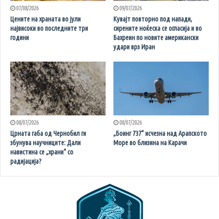
07/08/2026
09/07/2026
Цените на храната во јули
Кувајт повторно под напади,
највисоки во последните три
сирените ноќеска се огласија и во
години
Бахреин по новите американски
удари врз Иран
08/07/2026
08/07/2026
Црната габа од Чернобил ги
„Боинг 737“ исчезна над Арапското
збунува научниците: Дали
Море во близина на Карачи
навистина се „храни“ со
радијација?