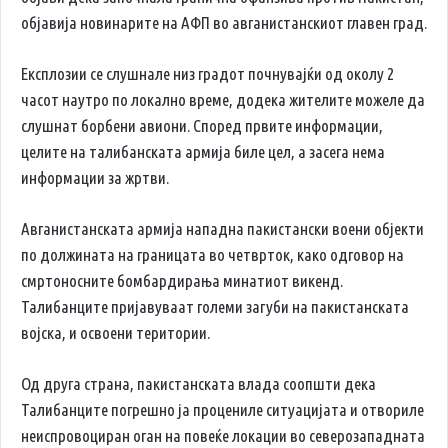
објавија новинарите на АФП во авганистанскиот главен град.
Експлозии се слушнале низ градот почнувајќи од околу 2
часот наутро по локално време, додека жителите можеле да
слушнат борбени авиони. Според првите информации,
целите на талибанската армија биле цел, а засега нема
информации за жртви.
Авганистанската армија нападна пакистански воени објекти
по должината на границата во четврток, како одговор на
смртоносните бомбардирања минатиот викенд.
Талибанците пријавуваат големи загуби на пакистанската
војска, и освоени територии.
Од друга страна, пакистанската влада соопшти дека
Талибанците погрешно ја процениле ситуацијата и отвориле
неиспровоциран оган на повеќе локации во северозападната