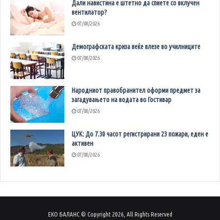
Дали навистина е штетно да спиете со вклучен
вентилатор?
07/08/2026
Демографската криза веќе влезе во училниците
07/08/2026
Народниот правобранител оформи предмет за
загадувањето на водата во Гостивар
07/08/2026
ЦУК: До 7.30 часот регистрирани 23 пожари, еден е
активен
07/08/2026
ЕКО БАЛАНС © Copyright 2026, All Rights Reserved