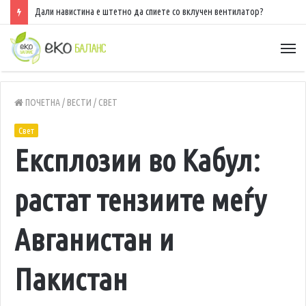
Дали навистина е штетно да спиете со вклучен вентилатор?
ПОЧЕТНА
/
ВЕСТИ
/
СВЕТ
Свет
Експлозии во Кабул:
растат тензиите меѓу
Авганистан и
Пакистан