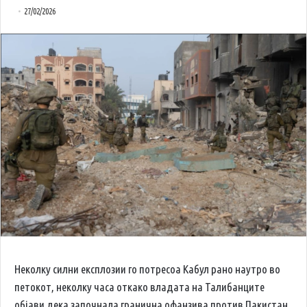
27/02/2026
Неколку силни експлозии го потресоа Кабул рано наутро во
петокот, неколку часа откако владата на Талибанците
објави дека започнала гранична офанзива против Пакистан,