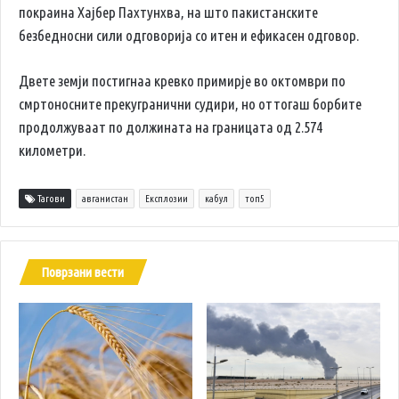
покраина Хајбер Пахтунхва, на што пакистанските
безбедносни сили одговорија со итен и ефикасен одговор.
Двете земји постигнаа кревко примирје во октомври по
смртоносните прекугранични судири, но оттогаш борбите
продолжуваат по должината на границата од 2.574
километри.
Тагови
авганистан
Експлозии
кабул
топ5
Поврзани вести