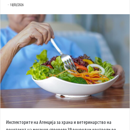
18/03/2026
Инспекторите на
Агенција за храна и ветеринарство
на
почетокот на месецов спровеле 39 вонредни контроли во