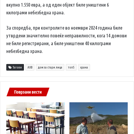
вкупно 1.550 евра, а од еден објект биле уништени 6
килограми небезбедна храна.
За споредба, при контролите во ноември 2024 година биле
утврдени значително повеќе неправилности, кога 14 домови
не биле регистрирани, а биле уништени 40 килограми
небезбедна храна.
Тагови
АХВ
дом за стари лица
топ5
храна
Поврзани вести