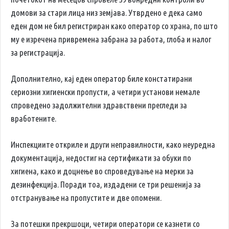
домови за стари лица низ земјава. Утврдено е дека само
еден дом не бил регистриран како оператор со храна, по што
му е изречена привремена забрана за работа, глоба и налог
за регистрација.
Дополнително, кај еден оператор биле констатирани
сериозни хигиенски пропусти, а четири установи немале
спроведено задолжителни здравствени прегледи за
вработените.
Инспекциите откриле и други неправилности, како неуредна
документација, недостиг на сертификати за обуки по
хигиена, како и доцнење во спроведување на мерки за
дезинфекција. Поради тоа, издадени се три решенија за
отстранување на пропустите и две опомени.
За потешки прекршоци, четири оператори се казнети со