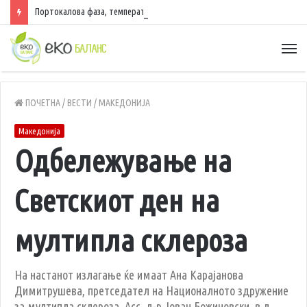
Портокалова фаза, температури до 40 степени
ПОЧЕТНА
/
ВЕСТИ
/
МАКЕДОНИЈА
Македонија
Одбележување на
Светскиот ден на
мултипла склероза
На настанот излагање ќе имаат Ана Карајанова
Димитрушева, претседател на Националното здружение
за мултипла склероза, Асс. д-р Јован Божиновски, в.д.