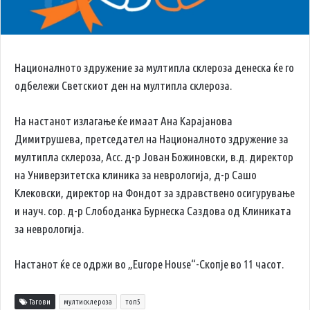
Националното здружение за мултипла склероза денеска ќе го
одбележи Светскиот ден на мултипла склероза.
На настанот излагање ќе имаат Ана Карајанова
Димитрушева, претседател на Националното здружение за
мултипла склероза, Асс. д-р Јован Божиновски, в.д. директор
на Универзитетска клиника за неврологија, д-р Сашо
Клековски, директор на Фондот за здравствено осигурување
и науч. сор. д-р Слободанка Бурнеска Саздова од Клиниката
за неврологија.
Настанот ќе се одржи во „Europe House“-Скопје во 11 часот.
Тагови
мултисклероза
топ5