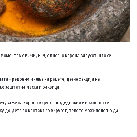
 моментов е КОВИД-19, односно корона вирусот што се
ената – редовно миење на рацете, дезинфекција на
ње заштитна маска и раквици.
ечување на корона вирусот подеднакво е важно да се
у дојдете во контакт со вирусот, телото може полесно да