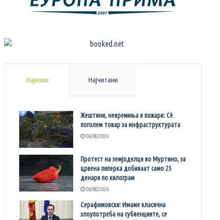
Најнови
Најчитани
Жештини, невремиња и пожари: Сè
поголем товар за инфраструктурата
06/08/2026
Протест на земјоделци во Муртино, за
црвена пиперка добиваат само 25
денари по килограм
06/08/2026
Серафимовски: Имаме класична
злоупотреба на субвенциите, се