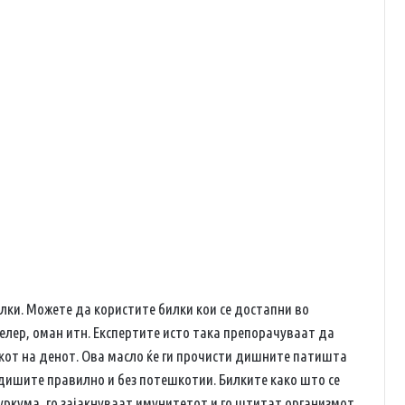
лки. Можете да користите билки кои се достапни во
целер, оман итн. Експертите исто така препорачуваат да
екот на денот. Ова масло ќе ги прочисти дишните патишта
а дишите правилно и без потешкотии. Билките како што се
куркума, го зајакнуваат имунитетот и го штитат организмот