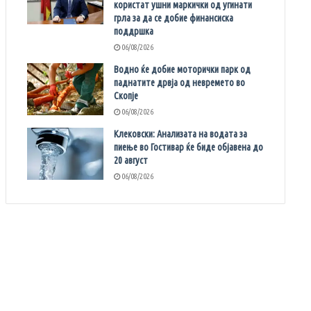
користат ушни маркички од угинати
грла за да се добие финансиска
поддршка
06/08/2026
Водно ќе добие моторички парк од
паднатите дрвја од невремето во
Скопје
06/08/2026
Клековски: Анализата на водата за
пиење во Гостивар ќе биде објавена до
20 август
06/08/2026