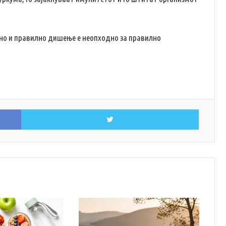
сно и правилно дишење е неопходно за правилно
Facebook
Twitter