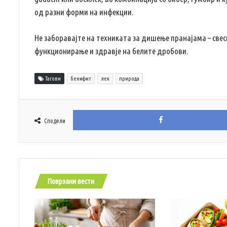
од разни форми на инфекции.
Не заборавајте на техниката за дишење пранајама – све
функционирање и здравје на белите дробови.
Тагови
бенифит
лек
природа
Сподели
Поврзани вести