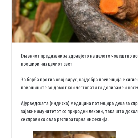
Главниот предизвик за здравјето на целото човештво во
прошири низ целиот свет.
За борба против овој вирус, најдобра превенција е хиги
површините во домот кои честопати ги допираме и носе
Ајурведската (индиска) медицина потенцира дека за спр
зајакне имунитетот со природни лекови, така што доколк
се справи со оваа респираторна инфекција.