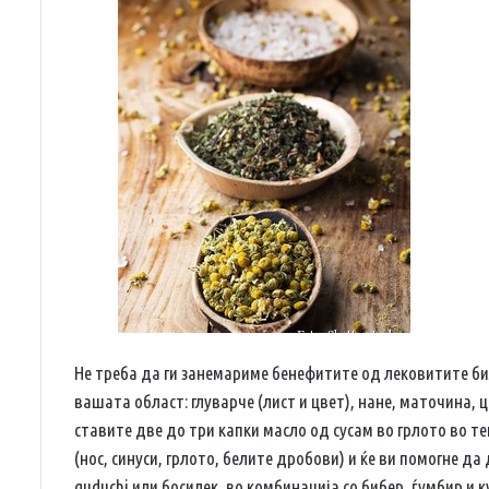
Не треба да ги занемариме бенефитите од лековитите би
вашата област: глуварче (лист и цвет), нане, маточина, 
ставите две до три капки масло од сусам во грлото во т
(нос, синуси, грлото, белите дробови) и ќе ви помогне д
guduchi или босилек, во комбинација со бибер, ѓумбир и 