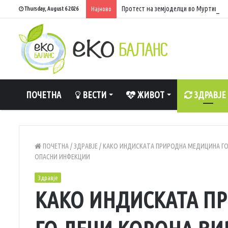
Протест на земјоделци во Муртино, з
Thursday, August 6 2026
Најново
ПОЧЕТНА
ВЕСТИ
ЖИВОТ
ЗДРАВЈЕ
ПОЧЕТНА
/
ЗДРАВЈЕ
/
КАКО ИНДИСКАТА ПРИРОДНА МЕДИЦИНА ГО
ОПАСНИ ИНФЕКЦИИ
Здравје
КАКО ИНДИСКАТА П