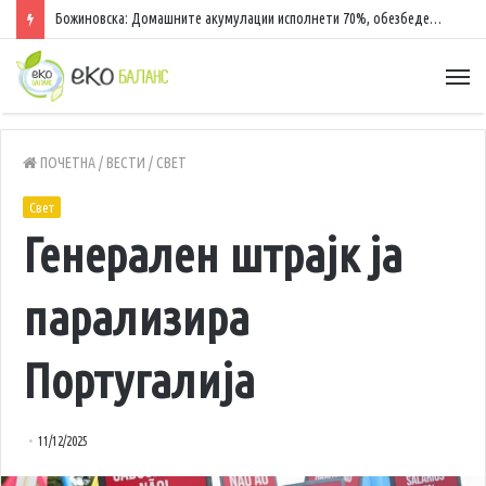
Божиновска: Домашните акумулации исполнети 70%, обезбедена стабилност на енергетскиот систем
ПОЧЕТНА
/
ВЕСТИ
/
СВЕТ
Свет
Генерален штрајк ја
парализира
Португалија
11/12/2025