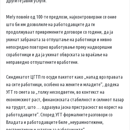
другите јавни услуги.
Меѓу повеќе од 100-те предлози, најконтроверзни се оние
што би им дозволиле на работодавците да ги
продолжуваат привремените договори со години, да ја
укинат забраната за отпуштање на работници и нивно
непосредно повторно вработување преку надворешни
соработници и да ја укинат обврската за враќање на
неправедно отпуштените вработени.
Синдикатот ЦГТП го осуди пакетот како „напад врз правата
на сите работници, особено на жените и младите“, додека
УГТ го смета за „толку несоодветен, во контекст на
економскиот раст, финансиската стабилност и силниот пазар
на трудот, што … одразува јасна пристрасност во корист на
работодавците“. Според УГТ формалните разговори со
Владата и работодавците биле „неурамнотежени,
рестриктивни и штетни за работниците“.