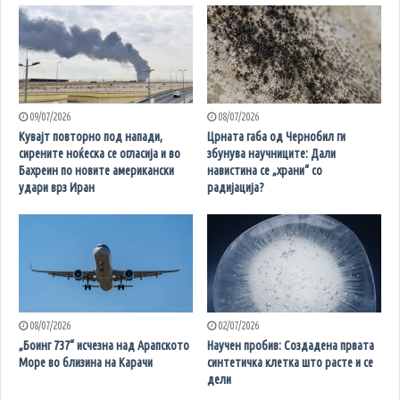
09/07/2026
08/07/2026
Кувајт повторно под напади,
Црната габа од Чернобил ги
сирените ноќеска се огласија и во
збунува научниците: Дали
Бахреин по новите американски
навистина се „храни“ со
удари врз Иран
радијација?
08/07/2026
02/07/2026
„Боинг 737“ исчезна над Арапското
Научен пробив: Создадена првата
Море во близина на Карачи
синтетичка клетка што расте и се
дели