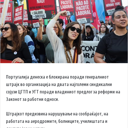
Португалија денеска е блокирана поради генералниот
штрајк во организација на двата најголеми синдикални
сојузи ЦГТП и УГТ поради владиниот предлог за реформи на
Законот за работни односи.
Штрајкот предизвика нарушување на сообраќајот, на
работата на аеродромите, болниците, училиштата и