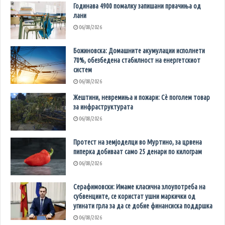
Годинава 4900 помалку запишани првачиња од
лани
06/08/2026
Божиновска: Домашните акумулации исполнети
70%, обезбедена стабилност на енергетскиот
систем
06/08/2026
Жештини, невремиња и пожари: Сè поголем товар
за инфраструктурата
06/08/2026
Протест на земјоделци во Муртино, за црвена
пиперка добиваат само 25 денари по килограм
06/08/2026
Серафимовски: Имаме класична злоупотреба на
субвенциите, се користат ушни маркички од
угинати грла за да се добие финансиска поддршка
06/08/2026