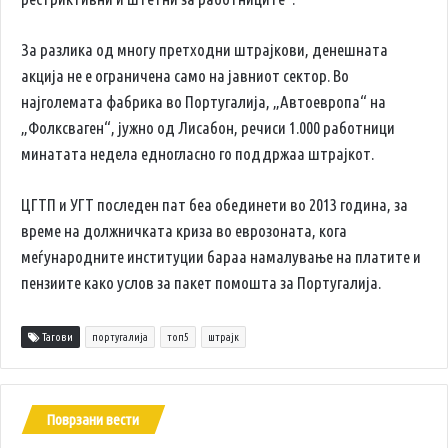
За разлика од многу претходни штрајкови, денешната
акција не е ограничена само на јавниот сектор. Во
најголемата фабрика во Португалија, „Автоевропа“ на
„Фолксваген“, јужно од Лисабон, речиси 1.000 работници
минатата недела едногласно го поддржаа штрајкот.
ЦГТП и УГТ последен пат беа обединети во 2013 година, за
време на должничката криза во еврозоната, кога
меѓународните институции бараа намалување на платите и
пензиите како услов за пакет помошта за Португалија.
Тагови
португалија
топ5
штрајк
Поврзани вести