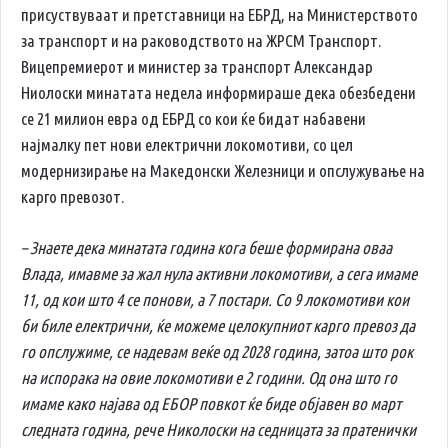
присуствуваат и претставници на ЕБРД, на Министерството
за транспорт и на раководството на ЖРСМ Транспорт.
Вицепремиерот и министер за транспорт Александар
Ниолоски минатата недела информираше дека обезбедени
се 21 милион евра од ЕБРД со кои ќе бидат набавени
најмалку пет нови електрични локомотиви, со цел
модернизирање на Македонски Железници и опслужување на
карго превозот.
– Знаете дека минатата година кога беше формирана оваа
Влада, имавме за жал нула активни локомотиви, а сега имаме
11, од кои што 4 се понови, а 7 постари. Со 9 локомотиви кои
би биле електрични, ќе можеме целокупниот карго превоз да
го опслужиме, се надевам веќе од 2028 година, затоа што рок
на испорака на овие локомотиви е 2 години. Од она што го
имаме како најава од ЕБОР повкот ќе биде објавен во март
следната година, рече Николоски на седницата за пратенички