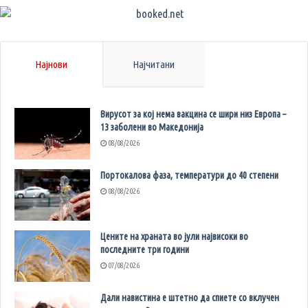
Најнови
Најчитани
Вирусот за кој нема вакцина се шири низ Европа –
13 заболени во Македонија
08/08/2026
Портокалова фаза, температури до 40 степени
08/08/2026
Цените на храната во јули највисоки во
последните три години
07/08/2026
Дали навистина е штетно да спиете со вклучен