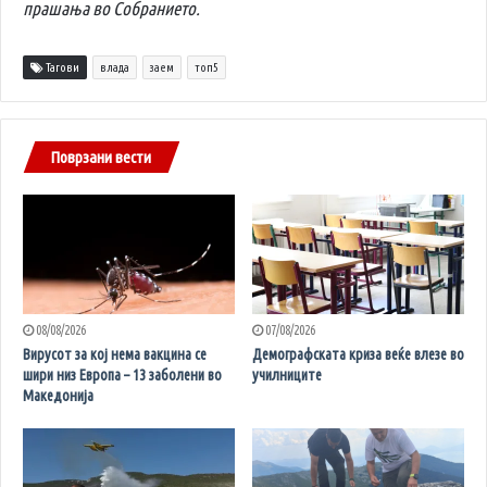
прашања во Собранието.
Тагови
влада
заем
топ5
Поврзани вести
08/08/2026
07/08/2026
Вирусот за кој нема вакцина се
Демографската криза веќе влезе во
шири низ Европа – 13 заболени во
училниците
Македонија