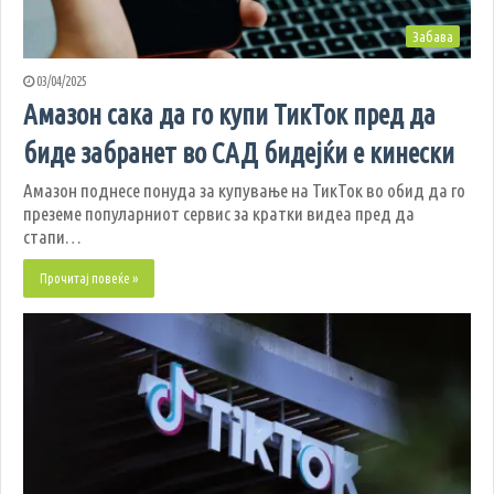
Забава
03/04/2025
Амазон сака да го купи ТикТок пред да
биде забранет во САД бидејќи е кинески
​Амазон поднесе понуда за купување на ТикТок во обид да го
преземе популарниот сервис за кратки видеа пред да
стапи…
Прочитај повеќе »