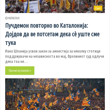
Свет
08/08/2024
Пучдемон повторно во Каталонија:
Дојдов да ве потсетам дека сè уште сме
тука
Иако Шпанија усвои закон за амнестија за неколку стотици
поддржувачи на независноста во мај, Врховниот суд одлучи
дека тоа не…
Прочитај повеќе »