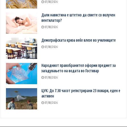
07/08/2026
Дали навистина е штетно да спиете со вклучен
вентилатор?
07/08/2026
Демографската криза веќе влезе во училниците
07/08/2026
Народниот правобранител оформи предмет за
загадувањето на водата во Гостивар
07/08/2026
ЦУК: До 7.30 часот регистрирани 23 пожари, еден е
активен
07/08/2026