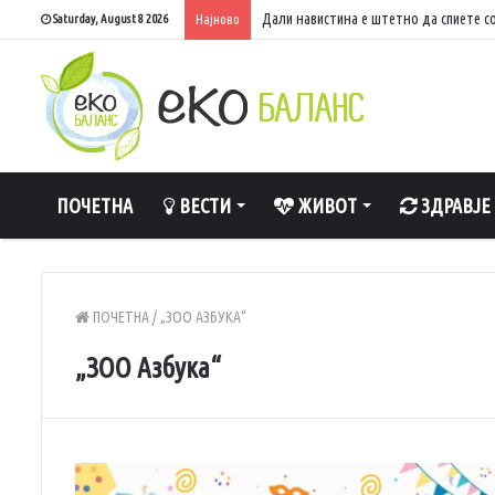
Дали навистина е штетно да спиете с
Saturday, August 8 2026
Најново
ПОЧЕТНА
ВЕСТИ
ЖИВОТ
ЗДРАВЈЕ
ПОЧЕТНА
/
„ЗОО АЗБУКА“
„ЗОО Азбука“