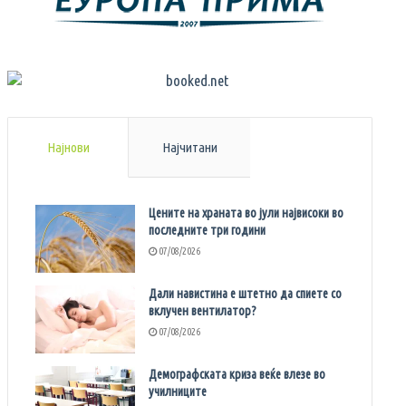
Најнови
Најчитани
Цените на храната во јули највисоки во
последните три години
07/08/2026
Дали навистина е штетно да спиете со
вклучен вентилатор?
07/08/2026
Демографската криза веќе влезе во
училниците