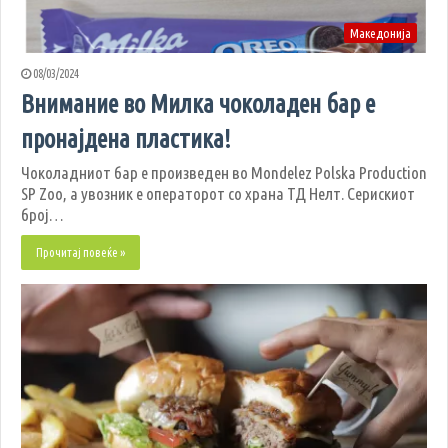
Македонија
08/03/2024
Внимание во Милка чоколаден бар е
пронајдена пластика!
Чоколадниот бар е произведен во Mondelez Polska Production
SP Zoo, а увозник е операторот со храна ТД Нелт. Серискиот
број…
Прочитај повеќе »