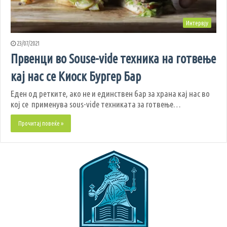
Интервју
23/07/2021
Првенци во Souse-vide техника на готвење
кај нас се Киоск Бургер Бар
Еден од ретките, ако не и единствен бар за храна кај нас во
кој се применува sous-vide техниката за готвење…
Прочитај повеќе »