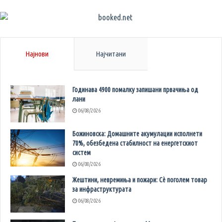
Најнови
Најчитани
Годинава 4900 помалку запишани првачиња од
лани
06/08/2026
Божиновска: Домашните акумулации исполнети
70%, обезбедена стабилност на енергетскиот
систем
06/08/2026
Жештини, невремиња и пожари: Сè поголем товар
за инфраструктурата
06/08/2026