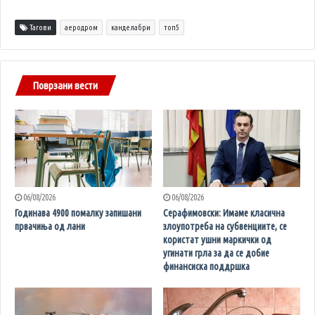
Тагови
аеродром
канделабри
топ5
Поврзани вести
06/08/2026
06/08/2026
Годинава 4900 помалку запишани
Серафимовски: Имаме класична
првачиња од лани
злоупотреба на субвенциите, се
користат ушни маркички од
угинати грла за да се добие
финансиска поддршка