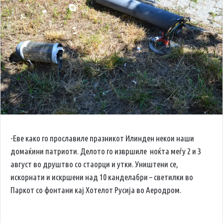
-Еве како го прославиле празникот Илинден некои наши
домаќини патриоти. Делото го извршиле ноќта меѓу 2 и 3
август во друштво со стаорци и утки. Уништени се,
искорнати и искршени над 10 канделабри – светилки во
Паркот со фонтани кај Хотелот Русија во Аеродром.