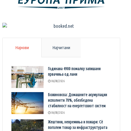
Најнови
Најчитани
Годинава 4900 помалку запишани
првачиња од лани
06/08/2026
Божиновска: Домашните акумулации
исполнети 70%, обезбедена
стабилност на енергетскиот систем
06/08/2026
Жештини, невремиња и пожари: Сè
поголем товар за инфраструктурата