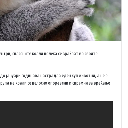
нтри, спасените коали полека се враќаат во своите
 до јануари годинава настрадаа еден куп животни, а не е
 група на коали се целосно опоравени и спремни за враќање