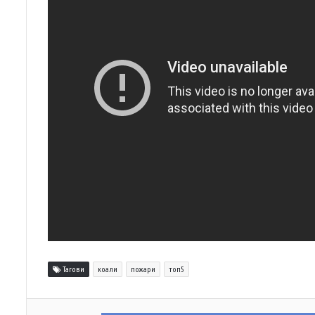
Тагови
коали
пожари
топ5