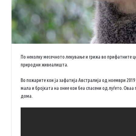
По неколку месечното лекување и грижа во прифатните це
природни живеалишта.
Во пожарите кои ја зафатија Австралија од ноември 2019
мала и бројката на оние кои беа спасени од луѓето. Оваа
дома.