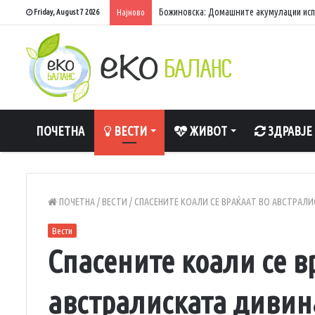
Божиновска: Домашните акумулации исп
Friday, August 7 2026
Најново
ПОЧЕТНА
ВЕСТИ
ЖИВОТ
ЗДРАВЈЕ
ПОЧЕТНА
/
ВЕСТИ
/
СПАСЕНИТЕ КОАЛИ СЕ ВРАЌААТ ВО АВСТРАЛ
Вести
Спасените коали се в
австралиската дивин