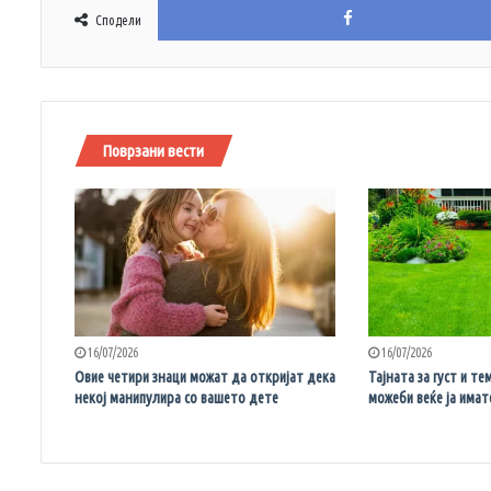
Сподели
Поврзани вести
16/07/2026
16/07/2026
Овие четири знаци можат да откријат дека
Тајната за густ и т
некој манипулира со вашето дете
можеби веќе ја имат