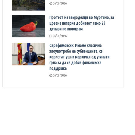
06/08/2026
Протест на земјоделци во Муртино, за
црвена пиперка добиваат само 25
денари по килограм
06/08/2026
Серафимовски: Имаме класична
злоупотреба на субвенциите, се
користат ушни маркички од угинати
грла за да се добие финансиска
поддршка
06/08/2026