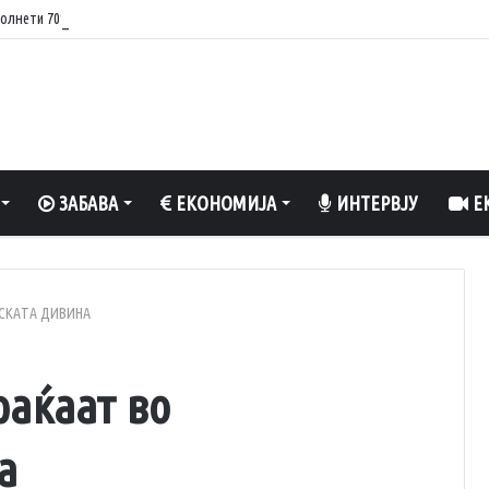
олнети 70%, обезбедена стабилност на енергетскиот систем
ЗАБАВА
ЕКОНОМИЈА
ИНТЕРВЈУ
ЕК
ИСКАТА ДИВИНА
раќаат во
а