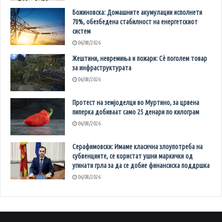
Божиновска: Домашните акумулации исполнети
70%, обезбедена стабилност на енергетскиот
систем
06/08/2026
Жештини, невремиња и пожари: Сè поголем товар
за инфраструктурата
06/08/2026
Протест на земјоделци во Муртино, за црвена
пиперка добиваат само 25 денари по килограм
06/08/2026
Серафимовски: Имаме класична злоупотреба на
субвенциите, се користат ушни маркички од
угинати грла за да се добие финансиска поддршка
06/08/2026