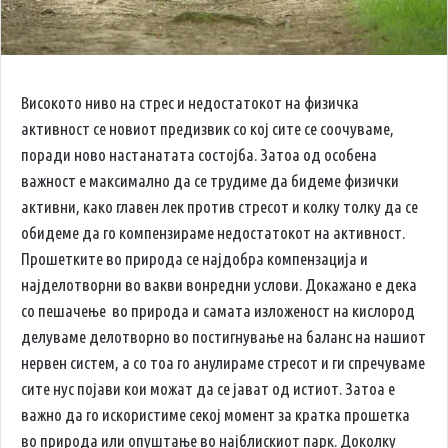
Високото ниво на стрес и недостатокот на физичка
активност се новиот предизвик со кој сите се соочуваме,
поради ново настанатата состојба. Затоа од особена
важност е максимално да се трудиме да бидеме физички
активни, како главен лек против стресот и колку толку да се
обидеме да го компензираме недостатокот на активност.
Прошетките во природа се најдобра компензација и
најделотворни во вакви вонредни услови. Докажано е дека
со пешачење во природа и самата изложеност на кислород
делуваме делотворно во постигнување на баланс на нашиот
нервен систем, а со тоа го анулираме стресот и ги спречуваме
сите нус појави кои можат да се јават од истиот. Затоа е
важно да го искористиме секој момент за кратка прошетка
во природа или опуштање во најблискиот парк. Доколку