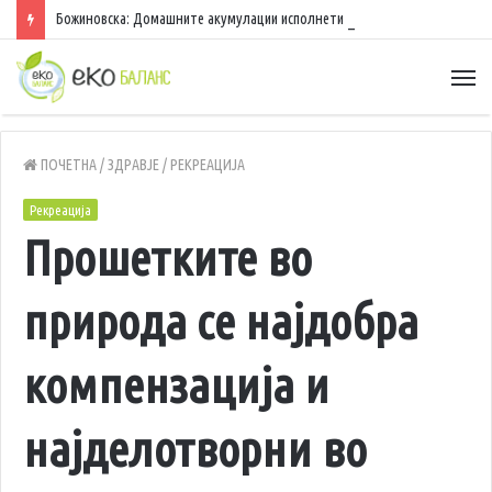
Божиновска: Домашните акумулации исполнети 70%, обезбедена стабилност на енергетскиот систем
ПОЧЕТНА
/
ЗДРАВЈЕ
/
РЕКРЕАЦИЈА
Рекреација
Прошетките во
природа се најдобра
компензација и
најделотворни во