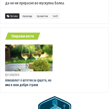
да не ни прерасне во мускулна болка.
Тагови
природа
прошетка
топ5
Поврзани вести
13/04/2018
Алкохолот е штетен за срцето, но
има и свои добри страни