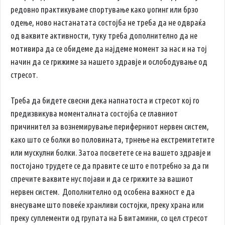
редовно практикуваме спортување како џогинг или брзо
одење, ново настанатата состојба не треба да не одвраќа
од ваквите активности, туку треба дополнително да не
мотивира да се обидеме да најдеме момент за нас и на тој
начин да се грижиме за нашето здравје и ослободување од
стресот.
Треба да бидете свесни дека напнатоста и стресот кој го
предизвикува моменталната состојба се главниот
причинител за вознемирување периферниот нервен систем,
како што се болки во половината, трнење на екстремитетите
или мускулни болки. Затоа посветете се на вашето здравје и
постојано трудете се да правите се што е потребно за да ги
спречите ваквите нус појави и да се грижите за вашиот
нервен систем. Дополнително од особена важност е да
внесуваме што повеќе хранливи состојки, преку храна или
преку суплементи од групата на Б витамини, со цел стресот