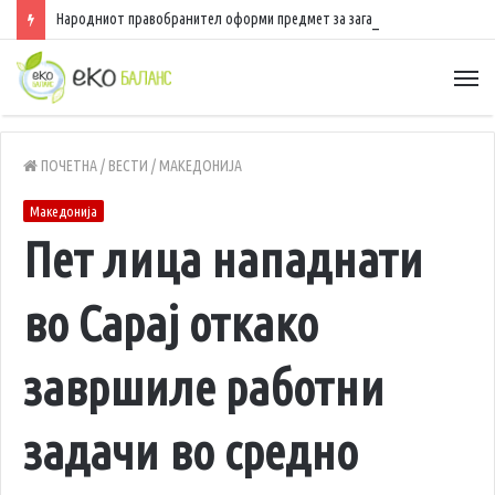
Народниот правобранител оформи предмет за загадувањето на водата во Гостивар
ПОЧЕТНА
/
ВЕСТИ
/
МАКЕДОНИЈА
Македонија
Пет лица нападнати
во Сарај откако
завршиле работни
задачи во средно