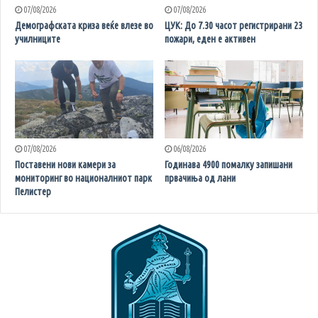
07/08/2026
07/08/2026
Демографската криза веќе влезе во
ЦУК: До 7.30 часот регистрирани 23
училниците
пожари, еден е активен
07/08/2026
06/08/2026
Поставени нови камери за
Годинава 4900 помалку запишани
мониторинг во националниот парк
првачиња од лани
Пелистер