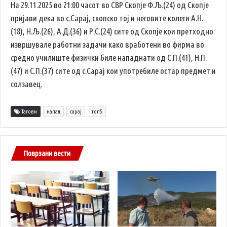
На 29.11.2025 во 21:00 часот во СВР Скопје Ф.Љ.(24) од Скопје
пријави дека во с.Сарај, скопско тој и неговите колеги А.Н.
(18), Н.Љ.(26), А.Д.(36) и Р.С.(24) сите од Скопје кои претходно
извршувале работни задачи како вработени во фирма во
средно училиште физички биле нападнати од С.П.(41), Н.П.
(47) и С.П.(37) сите од с.Сарај кои употребиле остар предмет и
солзавец.
Тагови
напад
сарај
топ5
Поврзани вести