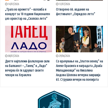
14/07/2026
13/07/2026
„Трага во времето“ – изложба и
Отворено 66. издание на
концерт за 10 години Национален
фестивалот „Охридско лето“
џез оркестар на „Скопско лето“
08/07/2026
29/06/2026
Двете најголеми фолклорни сили
Со врачување на „Златен венец“ на
на Балканот – „Танец“ и „Ладо“
Анеке Брасинга и наградата „Браќа
вечерва ќе ги здружат своите
Миладиновци“ на Николина
чекори на Хераклеа
Андова Шопова вечерва завршија
65. Струшки вечери на поезијата