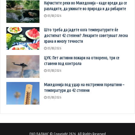
Најчистите реки во Македонија – каде вреди да се
разладите, да уживате во природа и да рибарите
05/08/2026
Што треба да јадете кога температурите ќе
достигнат 42 степени? Лекарите советуваат лесна
храна и многу течности
05/08/2026
ЦУК: Пет активни пожари на отворено, три се
ставени под контрола
05/08/2026
Македонија под удар на екстремни горештини –
температури до 42 степени
05/08/2026
ЕКО БАЛАНС © Copyright 2026, All Rights Reserved