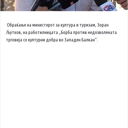
Обраќање на министерот за култура и туризам, Зоран
Љутков, на работилницата „Борба против недозволената
трговија со културни добра во Западен Балкан“.