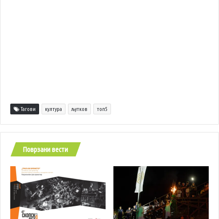
Тагови
култура
љутков
топ5
Поврзани вести