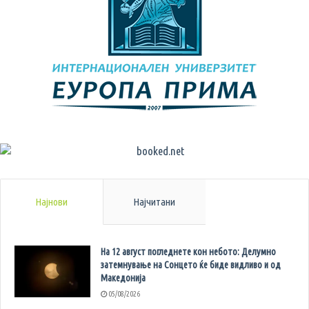
Најнови
Најчитани
На 12 август погледнете кон небото: Делумно
затемнување на Сонцето ќе биде видливо и од
Македонија
05/08/2026