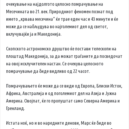
очекување на најдолгото целосно помрачување на
Месечината во 21. век. Природниот феномен познат под
името „крвава месечина“ ќе трае еден час и 43 минути и ќе
може да се набљудува во најголемиот дел од светот,
вклучувајќи ја и Македонија.
Скопското астрономско друштво ќе постави телескопи на
плоштад Македонија, за да можат граѓаните да посведочат
на овој исклучителен настан. Се очекува целосното
помрачување да биде видливо од 22 часот.
Помрачувањето ќе може да се види од Европа, Блиски Исток,
Африка, Австралија и од поголемиот дел на Азија и Јужна
Америка. Овојпат, ќе го пропуштат само Северна Америка и
Гренланд.
Истата ноќ, но и во наредните денови, Марс ќе биде во