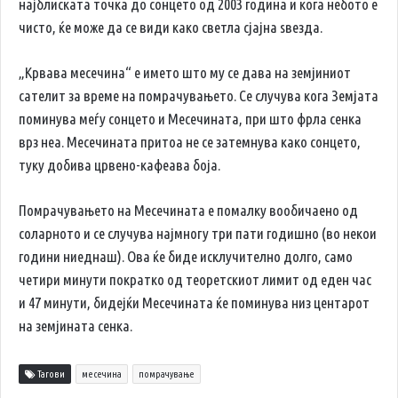
најблиската точка до сонцето од 2003 година и кога небото е
чисто, ќе може да се види како светла сјајна ѕвезда.
„Крвава месечина“ е името што му се дава на земјиниот
сателит за време на помрачувањето. Се случува кога Земјата
поминува меѓу сонцето и Месечината, при што фрла сенка
врз неа. Месечината притоа не се затемнува како сонцето,
туку добива црвено-кафеава боја.
Помрачувањето на Месечината е помалку вообичаено од
соларното и се случува најмногу три пати годишно (во некои
години ниеднаш). Ова ќе биде исклучително долго, само
четири минути пократко од теоретскиот лимит од еден час
и 47 минути, бидејќи Месечината ќе поминува низ центарот
на земјината сенка.
Тагови
месечина
помрачување