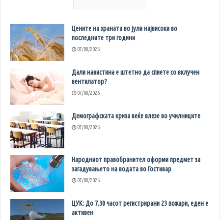
Цените на храната во јули највисоки во
последните три години
07/08/2026
Дали навистина е штетно да спиете со вклучен
вентилатор?
07/08/2026
Демографската криза веќе влезе во училниците
07/08/2026
Народниот правобранител оформи предмет за
загадувањето на водата во Гостивар
07/08/2026
ЦУК: До 7.30 часот регистрирани 23 пожари, еден е
активен