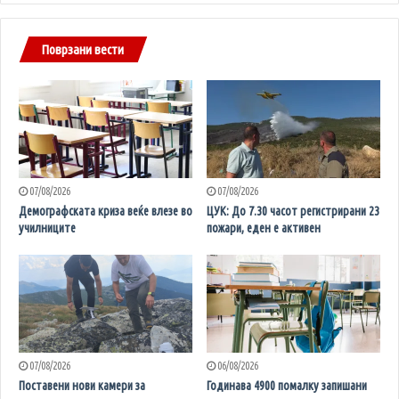
Поврзани вести
07/08/2026
07/08/2026
Демографската криза веќе влезе во
ЦУК: До 7.30 часот регистрирани 23
училниците
пожари, еден е активен
07/08/2026
06/08/2026
Поставени нови камери за
Годинава 4900 помалку запишани