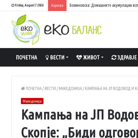
Божиновска: Домашните акумулации исп
Friday, August 7 2026
Најново
ПОЧЕТНА
ВЕСТИ
ЖИВОТ
ЗДРАВЈЕ
ПОЧЕТНА
/
ВЕСТИ
/
МАКЕДОНИЈА
/
КАМПАЊА НА ЈП ВОДОВОД И КА
Македонија
Кампања на ЈП Водов
Скопје: „Биди одговор