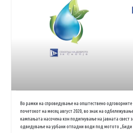
Во рамки на спроведување на општествено одговорните а
почетокот на месец август 2020, во знак на одбележување 
кампањата насочена кон подигнување на јавната свест 
одведување на урбани отпадни води под мотото „Биди о