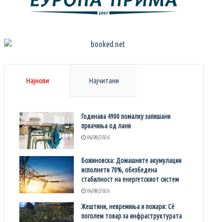
Најнови
Најчитани
Годинава 4900 помалку запишани
првачиња од лани
06/08/2026
Божиновска: Домашните акумулации
исполнети 70%, обезбедена
стабилност на енергетскиот систем
06/08/2026
Жештини, невремиња и пожари: Сè
поголем товар за инфраструктурата