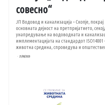
совесно“
ЈП Водовод и канализација – Скопје, покра
основната дејност на претпријатието, сек
унапредување на водоводната и канализаци
имплементацијата на стандардот ISO14001 
животна средина, спроведува и општестве
21/08/2020