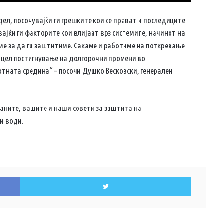
дел, посочувајќи ги грешките кои се прават и последиците
увајќи ги факторите кои влијаат врз системите, начинот на
ме за да ги заштитиме. Сакаме и работиме на поткревање
о цел постигнување на долгорочни промени во
тната средина“ – посочи Душко Весковски, генерален
ѓаните, вашите и наши совети за заштита на
и води.
Facebook
Twitter