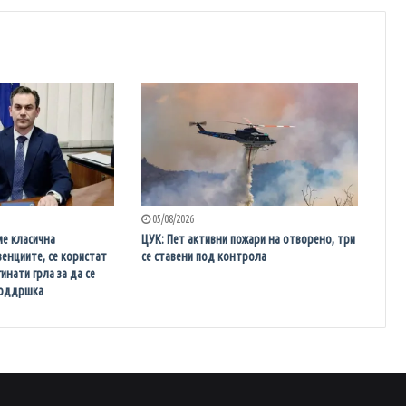
05/08/2026
е класична
ЦУК: Пет активни пожари на отворено, три
венциите, се користат
се ставени под контрола
инати грла за да се
поддршка