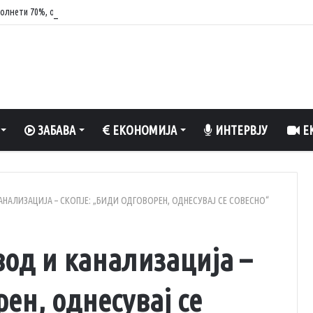
олнети 70%, обезбедена стабилност на енергетскиот систем
ЗАБАВА
ЕКОНОМИЈА
ИНТЕРВЈУ
ЕК
НАЛИЗАЦИЈА – СКОПЈЕ: „БИДИ ОДГОВОРЕН, ОДНЕСУВАЈ СЕ СОВЕСНО“
од и канализација –
ен, однесувај се