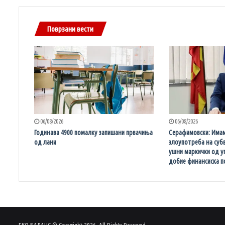
Поврзани вести
06/08/2026
06/08/2026
Годинава 4900 помалку запишани првачиња
Серафимовски: Имам
од лани
злоупотреба на суб
ушни маркички од уг
добие финансиска 
ЕКО БАЛАНС © Copyright 2026, All Rights Reserved