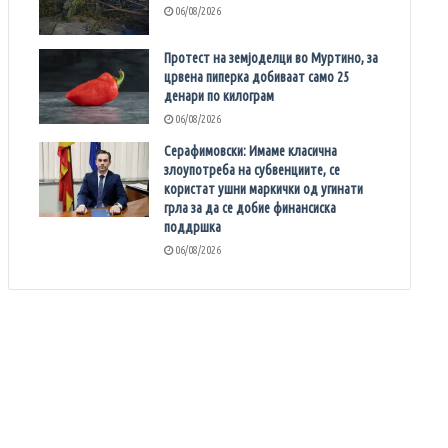
06/08/2026
Протест на земјоделци во Муртино, за
црвена пиперка добиваат само 25
денари по килограм
06/08/2026
Серафимовски: Имаме класична
злоупотреба на субвенциите, се
користат ушни маркички од угинати
грла за да се добие финансиска
поддршка
06/08/2026