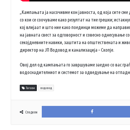
„Кампањата ја насочивме кон јавноста, од која сите сме 
со кои се соочуваме како резултат на тие грешки; истакн
кој влијаат и што ние како поединци можеме да направи
на јавната свест за одговорност и совесно однесување с
секојдневните навики, заштита на општествената и живо
директор на ЈП Водовод и канализација – Скопје.
Овој дел од кампањата го завршуваме заедно со вас гра
водоснадителниот и системот за одведување на отпадн
Тагови
водовод
Сподели