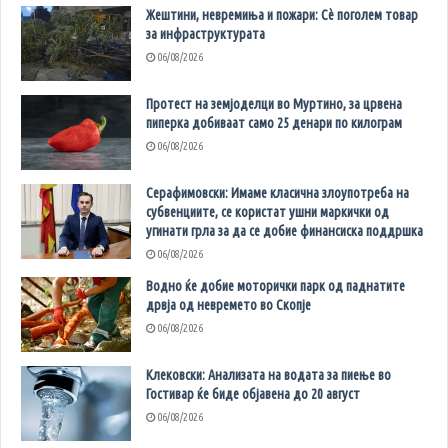
Жештини, невремиња и пожари: Сè поголем товар
за инфраструктурата
06/08/2026
Протест на земјоделци во Муртино, за црвена
пиперка добиваат само 25 денари по килограм
06/08/2026
Серафимовски: Имаме класична злоупотреба на
субвенциите, се користат ушни маркички од
угинати грла за да се добие финансиска поддршка
06/08/2026
Водно ќе добие моторички парк од паднатите
дрвја од невремето во Скопје
06/08/2026
Клековски: Анализата на водата за пиење во
Гостивар ќе биде објавена до 20 август
06/08/2026