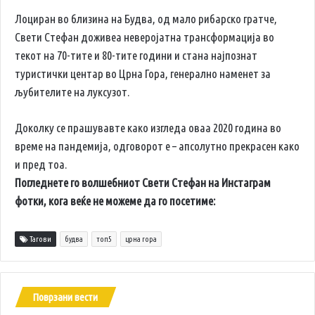
Лоциран во близина на Будва, од мало рибарско гратче,
Свети Стефан доживеа неверојатна трансформација во
текот на 70-тите и 80-тите години и стана најпознат
туристички центар во Црна Гора, генерално наменет за
љубителите на луксузот.
Доколку се прашувавте како изгледа оваа 2020 година во
време на пандемија, одговорот е – апсолутно прекрасен како
и пред тоа.
Погледнете го волшебниот Свети Стефан на Инстаграм
фотки, кога веќе не можеме да го посетиме:
Тагови
будва
топ5
црна гора
Поврзани вести