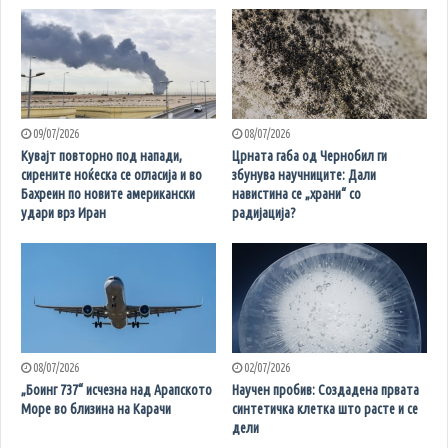
09/07/2026
08/07/2026
Кувајт повторно под напади,
Црната габа од Чернобил ги
сирените ноќеска се огласија и во
збунува научниците: Дали
Бахреин по новите американски
навистина се „храни“ со
удари врз Иран
радијација?
08/07/2026
02/07/2026
„Боинг 737“ исчезна над Арапското
Научен пробив: Создадена првата
Море во близина на Карачи
синтетичка клетка што расте и се
дели