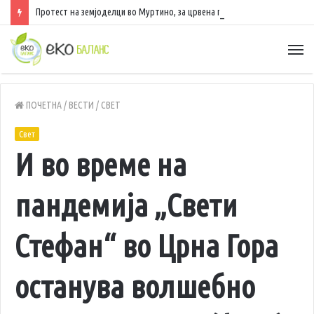
Протест на земјоделци во Муртино, за црвена пиперка добиваат само 25 денари по килограм
ПОЧЕТНА
/
ВЕСТИ
/
СВЕТ
Свет
И во време на
пандемија „Свети
Стефан“ во Црна Гора
останува волшебно