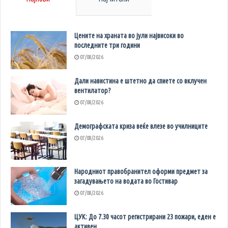
Цените на храната во јули највисоки во
последните три години
07/08/2026
Дали навистина е штетно да спиете со вклучен
вентилатор?
07/08/2026
Демографската криза веќе влезе во училниците
07/08/2026
Народниот правобранител оформи предмет за
загадувањето на водата во Гостивар
07/08/2026
ЦУК: До 7.30 часот регистрирани 23 пожари, еден е
активен