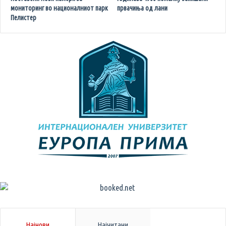
мониторинг во националниот парк
првачиња од лани
Пелистер
Најнови
Најчитани