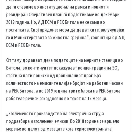
да ги ставиме во институционална рамка и новиот и
ревидиран Оперативен план го подготвивме во декември
2019 година. Но, АД ЕСМ и РЕК Битола не се сами во
постапката. Свој придонес мора да дадат сите, вклучувајќи
го и Министерството за животна средина“, соопштија од АД
ЕСМ и РЕК Битола.
Оттаму додаваат дека податоците на мерните станици во
Битола, во континуитет покажуваат концентрации на SO₂
стотина пати пониски од пропишаниот праг. Врз
количеството на емисиите влијае бројот на работни часови
на РЕК Битола, а во 2019 година трите блока на РЕК Битола
работеле речиси секојдневно во текот на 12 месеци.
„Зголеменото производство на електрична струја
подразбира и зголемени емисии. Во 2018 година се вршело
мерење во делот од месеците кога термоелектраната