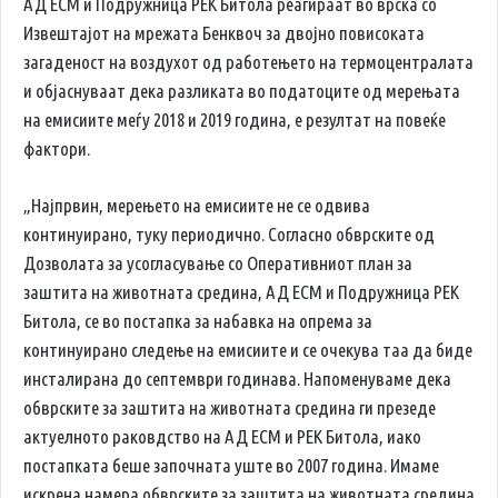
АД ЕСМ и Подружница РЕК Битола реагираат во врска со
Извештајот на мрежата Бенквоч за двојно повисоката
загаденост на воздухот од работењето на термоцентралата
и објаснуваат дека разликата во податоците од мерењата
на емисиите меѓу 2018 и 2019 година, е резултат на повеќе
фактори.
„Најпрвин, мерењето на емисиите не се одвива
континуирано, туку периодично. Согласно обврските од
Дозволата за усогласување со Оперативниот план за
заштита на животната средина, АД ЕСМ и Подружница РЕК
Битола, се во постапка за набавка на опрема за
континуирано следење на емисиите и се очекува таа да биде
инсталирана до септември годинава. Напоменуваме дека
обврските за заштита на животната средина ги презеде
актуелното раковдство на АД ЕСМ и РЕК Битола, иако
постапката беше започната уште во 2007 година. Имаме
искрена намера обврските за заштита на животната средина