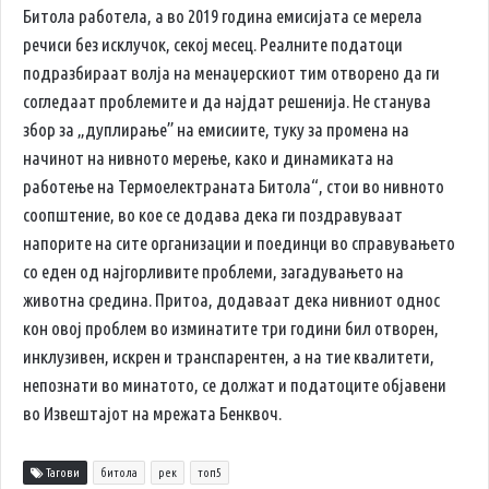
Битола работела, а во 2019 година емисијата се мерела
речиси без исклучок, секој месец. Реалните податоци
подразбираат волја на менаџерскиот тим отворено да ги
согледаат проблемите и да најдат решенија. Не станува
збор за „дуплирање” на емисиите, туку за промена на
начинот на нивното мерење, како и динамиката на
работење на Термоелектраната Битола“, стои во нивното
соопштение, во кое се додава дека ги поздравуваат
напорите на сите организации и поединци во справувањето
со еден од најгорливите проблеми, загадувањето на
животна средина. Притоа, додаваат дека нивниот однос
кон овој проблем во изминатите три години бил отворен,
инклузивен, искрен и транспарентен, а на тие квалитети,
непознати во минатото, се должат и податоците објавени
во Извештајот на мрежата Бенквоч.
Тагови
битола
рек
топ5