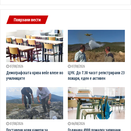
Поврзани вести
07/08/2026
07/08/2026
Демографската криза веќе влезе во
ЦУК: До 7.30 часот регистрирани 23
училниците
пожари, еден е активен
07/08/2026
06/08/2026
Поставени нови камери за
Годинава 4900 помалку запишани