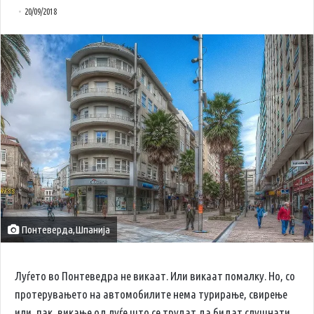
20/09/2018
Понтеверда,Шпанија
Луѓето во Понтеведра не викаат. Или викаат помалку. Но, со
протерувањето на автомобилите нема турирање, свирење
или, пак, викање од луѓе што се трудат да бидат слушнати