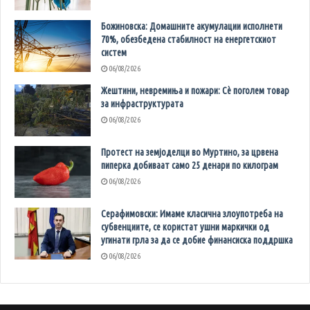
Божиновска: Домашните акумулации исполнети
70%, обезбедена стабилност на енергетскиот
систем
06/08/2026
Жештини, невремиња и пожари: Сè поголем товар
за инфраструктурата
06/08/2026
Протест на земјоделци во Муртино, за црвена
пиперка добиваат само 25 денари по килограм
06/08/2026
Серафимовски: Имаме класична злоупотреба на
субвенциите, се користат ушни маркички од
угинати грла за да се добие финансиска поддршка
06/08/2026