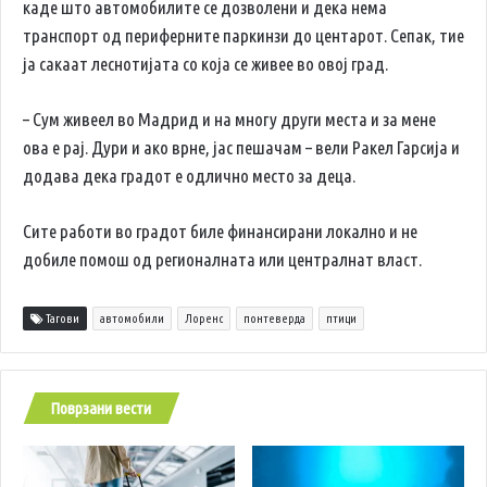
каде што автомобилите се дозволени и дека нема
транспорт од периферните паркинзи до центарот. Сепак, тие
ја сакаат леснотијата со која се живее во овој град.
– Сум живеел во Мадрид и на многу други места и за мене
ова е рај. Дури и ако врне, јас пешачам – вели Ракел Гарсија и
додава дека градот е одлично место за деца.
Сите работи во градот биле финансирани локално и не
добиле помош од регионалната или централнат власт.
Тагови
автомобили
Лоренс
понтеверда
птици
Поврзани вести