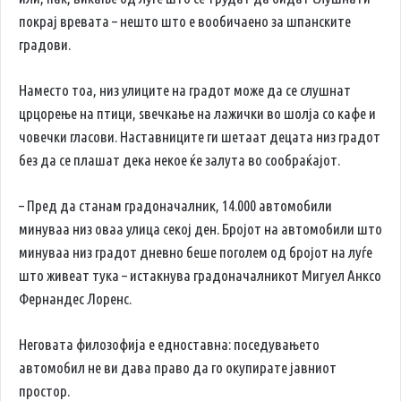
покрај вревата – нешто што е вообичаено за шпанските
градови.
Наместо тоа, низ улиците на градот може да се слушнат
црцорење на птици, ѕвечкање на лажички во шолја со кафе и
човечки гласови. Наставниците ги шетаат децата низ градот
без да се плашат дека некое ќе залута во сообраќајот.
– Пред да станам градоначалник, 14.000 автомобили
минуваа низ оваа улица секој ден. Бројот на автомобили што
минуваа низ градот дневно беше поголем од бројот на луѓе
што живеат тука – истакнува градоначалникот Мигуел Анксо
Фернандес Лоренс.
Неговата филозофија е едноставна: поседувањето
автомобил не ви дава право да го окупирате јавниот
простор.