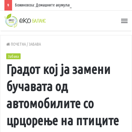
Божиновска: Домашните акумулации исполнети 70%, обезбедена стабилност на енергетскиот систем
ПОЧЕТНА
/
ЗАБАВА
Забава
Градот кој ја замени
бучавата од
автомобилите со
црцорење на птиците