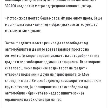
300.000 квадратни метри од средновековниот центар.
– Историскиот центар беше мртов. Имаше многу дрога, беше
маргинална зона – вели тој и објаснува како сите луѓе што
можеле си заминувале.
Затоа градските власти решиле да се ослободат од
автомобилите и да им го вратат јавниот простор на
жителите. Го запреле преминувањето на автомобилите низ
градот и се ослободиле од уличните паркинзи. Ги затвориле
сите површински паркинзи во центарот на градот и
отвориле подземни и други на периферијата со 1.686
слободни места. Се ослободиле од семафорите и направиле
кружни текови, ја прошириле зоната ослободена од
автомобили и брзината во надворешните зони ја
ограничиле на 30 километри на час.