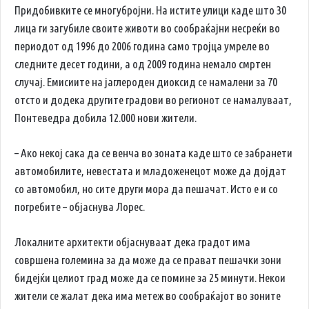
Придобивките се многубројни. На истите улици каде што 30
лица ги загубиле своите животи во сообраќајни несреќи во
периодот од 1996 до 2006 година само тројца умреле во
следните десет години, а од 2009 година немало смртен
случај. Емисиите на јаглероден диоксид се намалени за 70
отсто и додека другите градови во регионот се намалуваат,
Понтеведра добила 12.000 нови жители.
– Ако некој сака да се венча во зоната каде што се забранети
автомобилите, невестата и младоженецот може да дојдат
со автомобил, но сите други мора да пешачат. Исто е и со
погребите – објаснува Лорес.
Локалните архитекти објаснуваат дека градот има
совршена големина за да може да се прават пешачки зони
бидејќи целиот град може да се помине за 25 минути. Некои
жители се жалат дека има метеж во сообраќајот во зоните