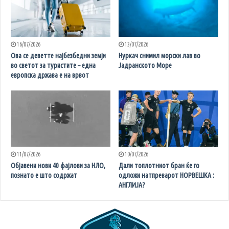
16/07/2026
13/07/2026
Ова се деветте најбезбедни земји
Нуркач снимил морски лав во
во светот за туристите – една
Јадранското Море
европска држава е на врвот
11/07/2026
10/07/2026
Објавени нови 40 фајлови за НЛО,
Дали топлотниот бран ќе го
познато е што содржат
одложи натпреварот НОРВЕШКА :
АНГЛИЈА?