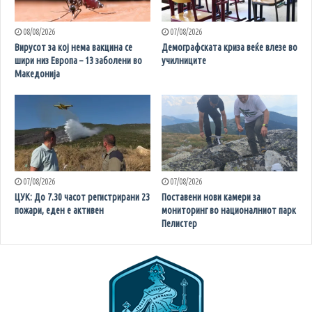
08/08/2026
07/08/2026
Вирусот за кој нема вакцина се
Демографската криза веќе влезе во
шири низ Европа – 13 заболени во
училниците
Македонија
07/08/2026
07/08/2026
ЦУК: До 7.30 часот регистрирани 23
Поставени нови камери за
пожари, еден е активен
мониторинг во националниот парк
Пелистер