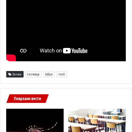
Тагови
гостивар
ѓубре
топ5
Поврзани вести