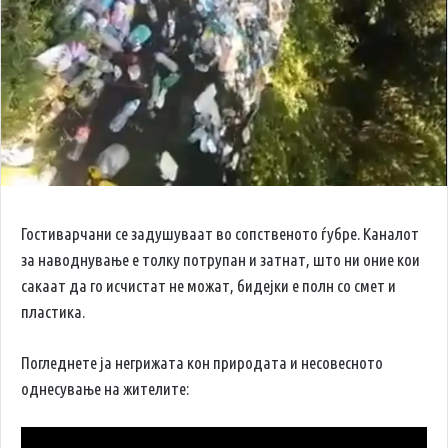
Гостиварчани се задушуваат во сопственото ѓубре. Каналот
за наводнување е толку потрупан и затнат, што ни оние кои
сакаат да го исчистат не можат, бидејки е полн со смет и
пластика.
Погледнете ја негрижата кон природата и несовесното
однесување на жителите: