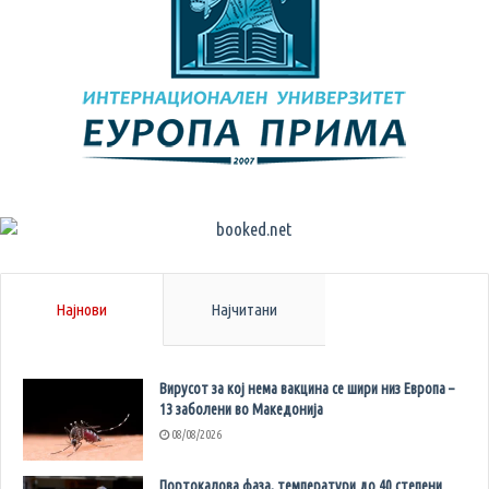
Најнови
Најчитани
Вирусот за кој нема вакцина се шири низ Европа –
13 заболени во Македонија
08/08/2026
Портокалова фаза, температури до 40 степени